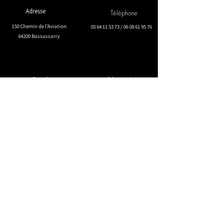
Adresse
Téléphone
150 Chemin de l'Aviation
05 64 11 53 73
/
06 08 61 95 76
64200 Bassussarry
Nous suivre
E-mail
contact@passionnementsport.com
RESTER AU COURANT
Saisissez votre e-mail ici
S'inscrire