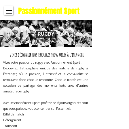
Passionnément Sport
VENEZ DÉCOUVRIR NOS PACKAGES 100% RUGBY À L'ÉTRANGER
Embarquez pour des séjours rugby
Vivez votre passion du rugby avec Passionnément Sport !
Découvrez l’atmosphère unique des matchs de rugby à
uniques tout compris
l'étranger, où la passion, l’intensité et la convivialité se
retrouvent dans chaque rencontre. Chaque match est une
occasion de partager des moments forts avec d'autres
amateurs de rugby
Avec Passionnément Sport, profitez de séjours organisés pour
que vous puissiez vous concentrer sur l’essentiel : ​​
Billet de match
Hébergement
Transport