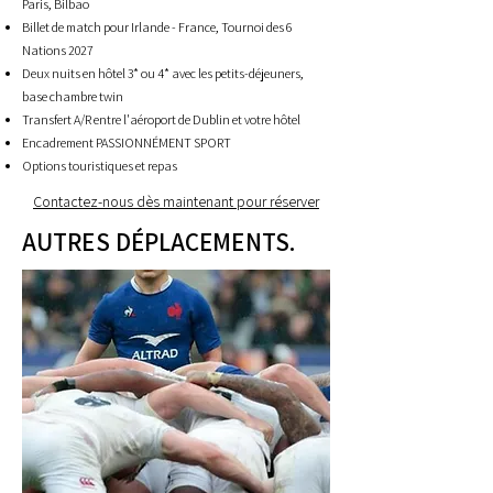
Paris, Bilbao
Billet de match pour Irlande - France, Tournoi des 6
Nations 2027
Deux nuits en hôtel 3* ou 4* avec les petits-déjeuners,
base chambre twin
Transfert A/R entre l'aéroport de Dublin et votre hôtel
Encadrement PASSIONNÉMENT SPORT
Options touristiques et repas
Contactez-nous dès maintenant pour réserver
AUTRES D
É
PLACEMENTS.