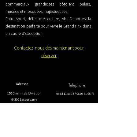
commerciaux grandioses côtoient palais,
musées et mosquées majestueuses.
Entre sport, détente et culture, Abu Dhabi est la
destination parfaite pour vivre le Grand Prix dans
un cadre d'exception.
Contactez-nous dès maintenant pour
réserver
Adresse
Téléphone
150 Chemin de l'Aviation
05 64 11 53 73
/
06 08 61 95 76
64200 Bassussarry
Nous suivre
E-mail
contact@passionnementsport.com